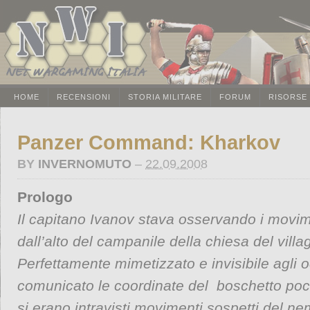
HOME
RECENSIONI
STORIA MILITARE
FORUM
RISORSE
Panzer Command: Kharkov
BY
INVERNOMUTO
–
22.09.2008
Prologo
Il capitano Ivanov stava osservando i movime
dall’alto del campanile della chiesa del villag
Perfettamente mimetizzato e invisibile agli 
comunicato le coordinate del boschetto poc
si erano intravisti movimenti sospetti del n