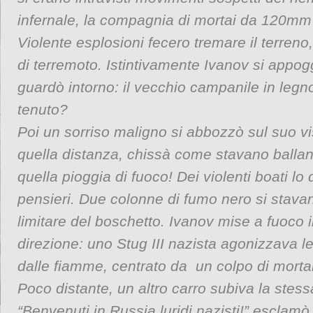
infernale, la compagnia di mortai da 120mm a
Violente esplosioni fecero tremare il terreno
di terremoto. Istintivamente Ivanov si appogg
guardò intorno: il vecchio campanile in legn
tenuto?
Poi un sorriso maligno si abbozzò sul suo vi
quella distanza, chissà come stavano balland
quella pioggia di fuoco! Dei violenti boati lo 
pensieri. Due colonne di fumo nero si stava
limitare del boschetto. Ivanov mise a fuoco i
direzione: uno Stug III nazista agonizzava l
dalle fiamme, centrato da un colpo di mortai
Poco distante, un altro carro subiva la stes
“Benvenuti in Russia luridi nazisti!” esclamò