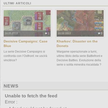
ULTIMI ARTICOLI
24.05.2013
1
23.02.2013
0
Decisive Campaigns: Case
Kharkov: Disaster on the
Blue
Donets
La serie Decisive Campaigns si
Wargame operazionale a turni,
confronta con l’Ostfront: ne uscirà
ultimo titolo della serie Battlefront e
vincitrice?
Decisive Battles. Evoluzione della
serie o solita minestra riscaldata ?
NEWS
Unable to fetch the feed
Error :